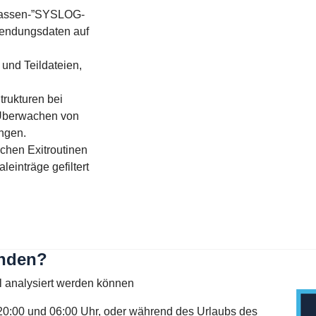
 “Massen-”SYSLOG-
endungsdaten auf
und Teildateien,
trukturen bei
Überwachen von
ngen.
schen Exitroutinen
leinträge gefiltert
inden?
al analysiert werden können
00 und 06:00 Uhr, oder während des Urlaubs des