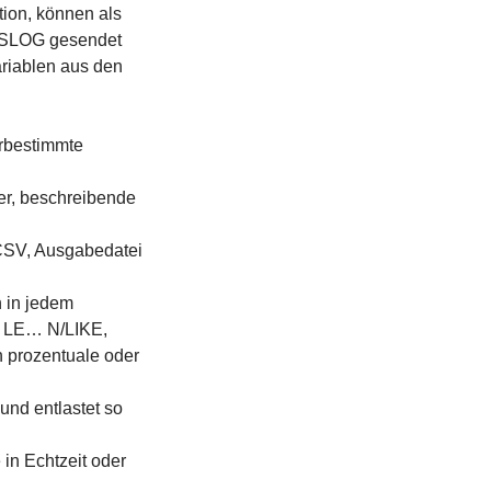
tion, können als
SYSLOG gesendet
ariablen aus den
rbestimmte
er, beschreibende
CSV, Ausgabedatei
n in jedem
, LE… N/LIKE,
 prozentuale oder
und entlastet so
in Echtzeit oder