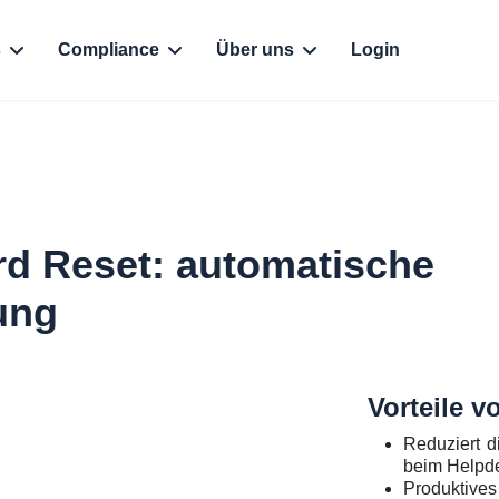
s
Compliance
Über uns
Login
rd Reset: automatische
ung
Vorteile 
Reduziert d
beim Helpd
Produktives